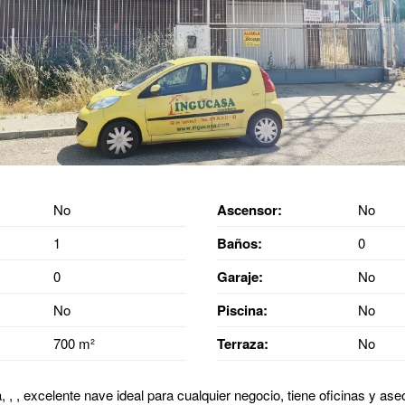
No
Ascensor:
No
1
Baños:
0
0
Garaje:
No
No
Piscina:
No
700 m²
Terraza:
No
, , , excelente nave ideal para cualquier negocio, tiene oficinas y ase