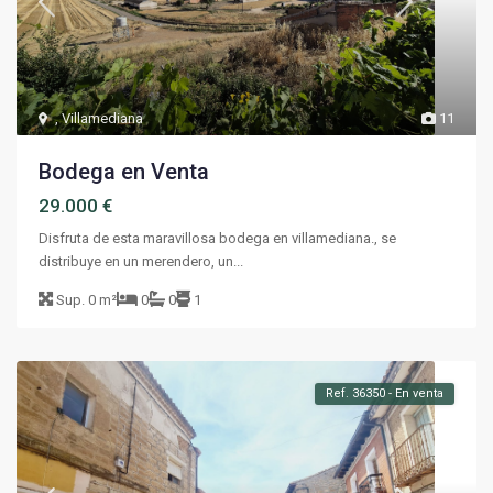
,
Villamediana
11
Bodega en Venta
29.000 €
Disfruta de esta maravillosa bodega en villamediana., se
distribuye en un merendero, un...
Sup.
0 m²
0
0
1
Ref. 36350 - En venta