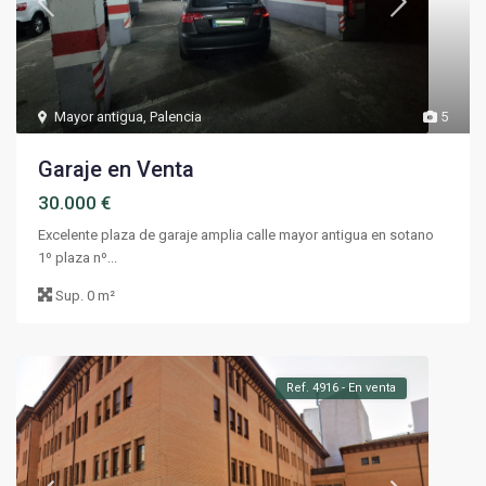
Mayor antigua
,
Palencia
5
Garaje en Venta
30.000 €
Excelente plaza de garaje amplia calle mayor antigua en sotano
1º plaza nº...
Sup.
0 m²
Ref. 4916 - En venta