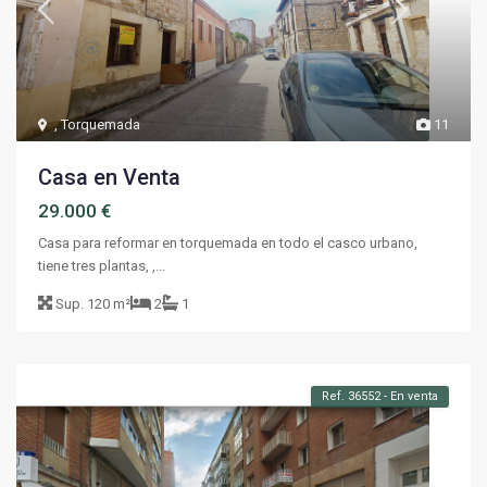
,
Torquemada
11
Casa en Venta
29.000 €
Casa para reformar en torquemada en todo el casco urbano,
tiene tres plantas, ,...
Sup.
120 m²
2
1
Ref. 36552 - En venta