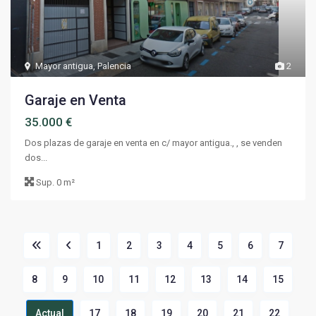
Mayor antigua
,
Palencia
2
Garaje en Venta
35.000 €
Dos plazas de garaje en venta en c/ mayor antigua., , se venden
dos...
Sup.
0 m²
1
2
3
4
5
6
7
8
9
10
11
12
13
14
15
Actual
17
18
19
20
21
22