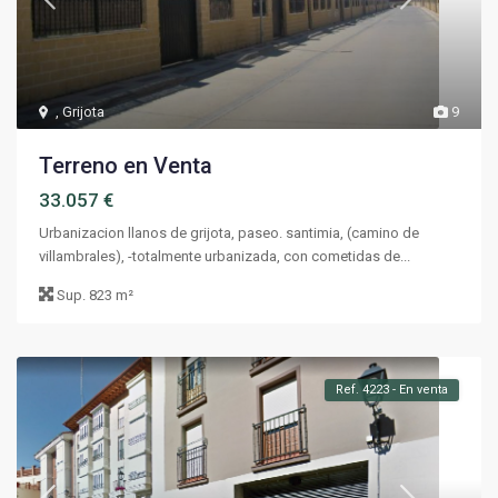
,
Grijota
9
Terreno en Venta
33.057 €
Urbanizacion llanos de grijota, paseo. santimia, (camino de
villambrales), -totalmente urbanizada, con cometidas de...
Sup.
823 m²
Ref. 4223 - En venta