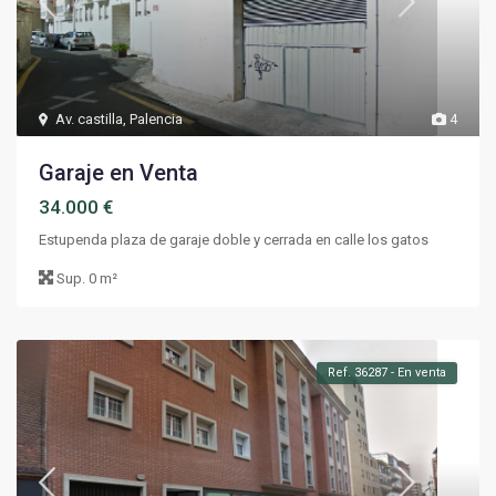
Av. castilla
,
Palencia
4
Garaje en Venta
34.000 €
Estupenda plaza de garaje doble y cerrada en calle los gatos
Sup.
0 m²
Ref. 36287 - En venta