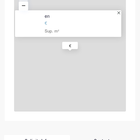
en
€
Sup. m²
€