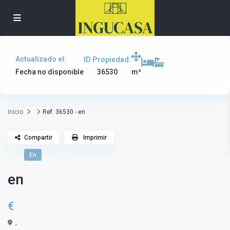
Actualizado el:
ID Propiedad:
36530
Fecha no disponible
m²
Inicio
Ref. 36530 - en
Compartir
Imprimir
En
en
€
,