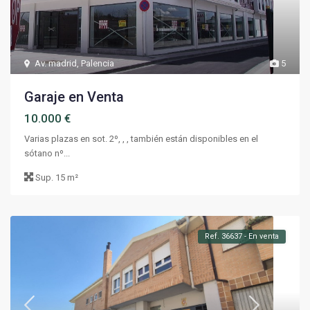
Av. madrid
,
Palencia
5
Garaje en Venta
10.000 €
Varias plazas en sot. 2º, , , también están disponibles en el
sótano nº...
Sup.
15 m²
Ref. 36637 - En venta