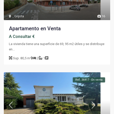
,
Grijota
16
Apartamento en Venta
A Consultar €
La vivienda tiene una superficie de 69, 95 m2 útiles y se distribuye
en...
Sup.
80,5 m²
2
1
Ref. 36417 - En venta