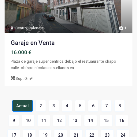
Centro
,
Palencia
1
Garaje en Venta
16.000 €
Plaza de garaje super centrica debajo el restuaurante chapo
calle. obispo nicolas castellanos en...
Sup.
0 m²
Actual
2
3
4
5
6
7
8
9
10
11
12
13
14
15
16
17
18
19
20
21
22
23
24