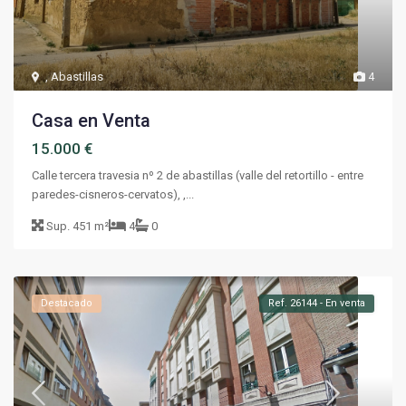
,
Abastillas
4
Casa en Venta
15.000 €
Calle tercera travesia nº 2 de abastillas (valle del retortillo - entre
paredes-cisneros-cervatos), ,...
Sup.
451 m²
4
0
Destacado
Ref. 26144 - En venta