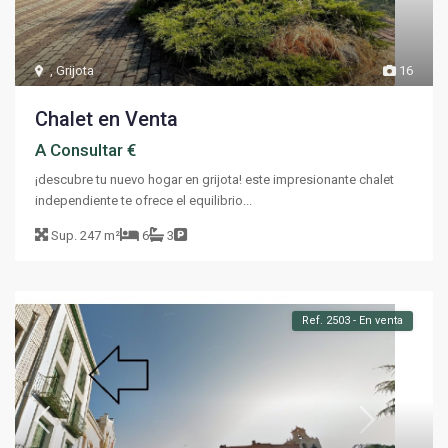
,
Grijota
16
Chalet en Venta
A Consultar €
¡descubre tu nuevo hogar en grijota! este impresionante chalet
independiente te ofrece el equilibrio...
Sup.
247 m²
6
3
Ref. 2503 - En venta