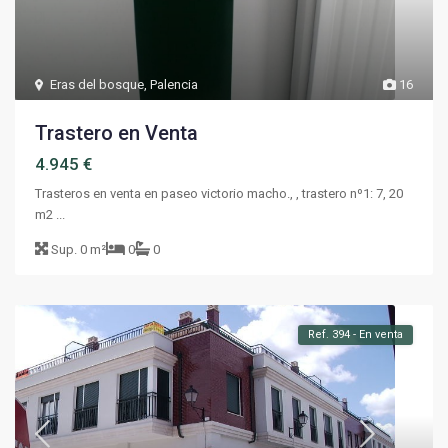
Eras del bosque
,
Palencia
16
Trastero en Venta
4.945 €
Trasteros en venta en paseo victorio macho., , trastero nº1: 7, 20
m2 ...
Sup.
0 m²
0
0
Ref. 394 - En venta