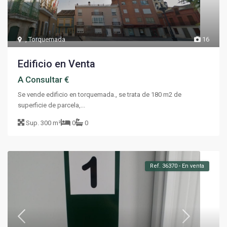
,
Torquemada
16
Edificio en Venta
A Consultar €
Se vende edificio en torquemada., se trata de 180 m2 de
superficie de parcela,...
Sup.
300 m²
0
0
Ref. 36370 - En venta