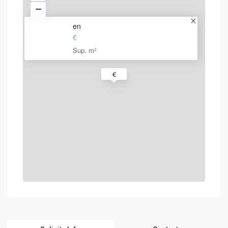
en
€
Sup. m²
€