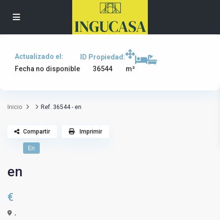
Actualizado el:
ID Propiedad:
36544
Fecha no disponible
m²
Inicio
Ref. 36544 - en
Compartir
Imprimir
En
en
€
,